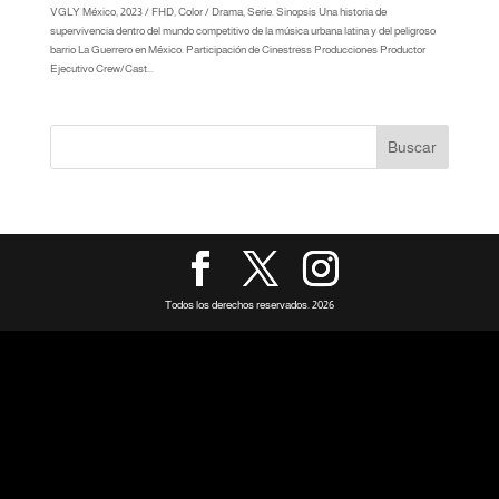
VGLY México, 2023 / FHD, Color / Drama, Serie. Sinopsis Una historia de
supervivencia dentro del mundo competitivo de la música urbana latina y del peligroso
barrio La Guerrero en México. Participación de Cinestress Producciones Productor
Ejecutivo Crew/Cast...
Todos los derechos reservados. 2026