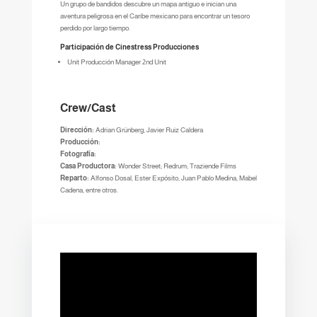
Un grupo de bandidos descubre un mapa antiguo e inician una
aventura peligrosa en el Caribe mexicano para encontrar un tesoro
perdido por largo tiempo.
Participación de Cinestress Producciones
Unit Producción Manager 2nd Unit
Crew/Cast
Dirección:
Adrian Grünberg, Javier Ruiz Caldera
Producción:
Fotografía:
Casa Productora:
Wonder Street; Redrum; Traziende Films
Reparto:
Alfonso Dosal, Ester Expósito, Juan Pablo Medina, Mabel
Cadena, entre otros.